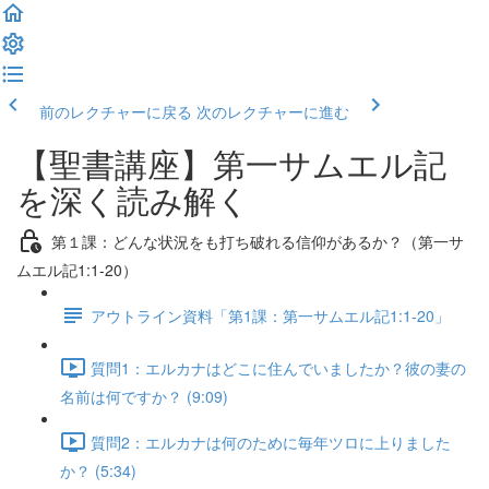
前のレクチャーに戻る
次のレクチャーに進む
【聖書講座】第一サムエル記
を深く読み解く
第１課：どんな状況をも打ち破れる信仰があるか？（第一サ
ムエル記1:1-20）
アウトライン資料「第1課：第一サムエル記1:1-20」
質問1：エルカナはどこに住んでいましたか？彼の妻の
名前は何ですか？ (9:09)
質問2：エルカナは何のために毎年ツロに上りました
か？ (5:34)