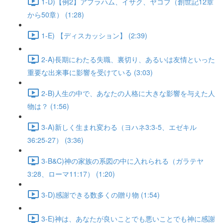
1-D)【例2】アブラハム、イサク、ヤコブ（創世記12章
から50章） (1:28)
1-E) 【ディスカッション】 (2:39)
2-A)長期にわたる失職、裏切り、あるいは友情といった
重要な出来事に影響を受けている (3:03)
2-B)人生の中で、あなたの人格に大きな影響を与えた人
物は？ (1:56)
3-A)新しく生まれ変わる（ヨハネ3:3-5、エゼキル
36:25-27） (3:36)
3-B&C)神の家族の系図の中に入れられる（ガラテヤ
3:28、ローマ11:17） (1:20)
3-D)感謝できる数多くの贈り物 (1:54)
3-E)神は、あなたが良いことでも悪いことでも神に感謝